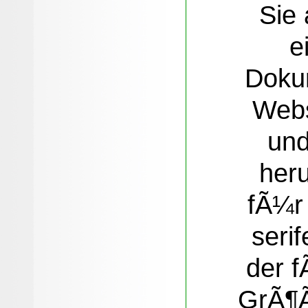
Sie 
e
Doku
Webs
und
heru
fÃ¼r
serif
der f
GrÃ¶Ã