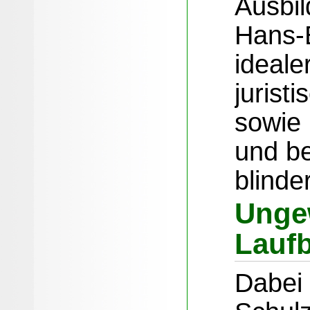
Ausbil
Hans-
ideale
jurist
sowie 
und be
blind
Unge
Lauf
Dabei 