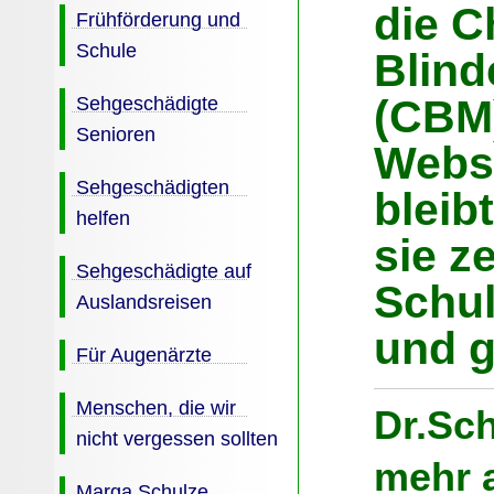
die Ch
Frühförderung und
Schule
Blind
Sehgeschädigte
(CBM)
Senioren
Websi
Sehgeschädigten
bleib
helfen
sie z
Sehgeschädigte auf
Schul
Auslandsreisen
und g
Für Augenärzte
Menschen, die wir
Dr.Sch
nicht vergessen sollten
mehr a
Marga Schulze