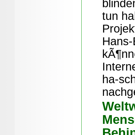
blind
tun ha
Projek
Hans-
kÃ¶nn
Intern
ha-sch
nachg
Weltw
Mens
Behi