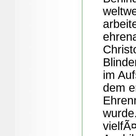
weltwe
arbeit
ehrena
Christo
Blind
im Auf
dem e
Ehrenm
wurde.
vielfÃ