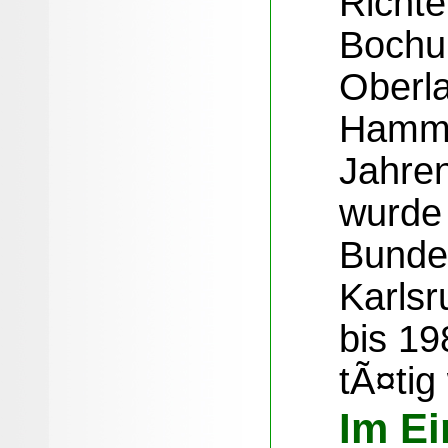
Richte
Bochu
Oberl
Hamm.
Jahre
wurde
Bundes
Karlsr
bis 19
tÃ¤tig
Im Ei