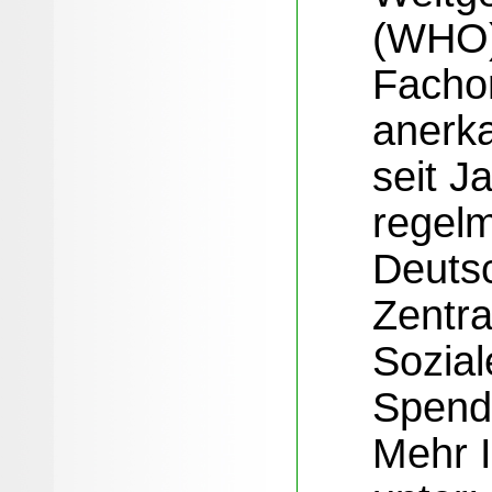
(WHO
Fachor
anerka
seit J
regel
Deuts
Zentra
Sozial
Spend
Mehr 