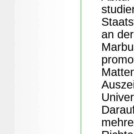
studie
Staat
an der
Marbu
promov
Matten
Ausze
Univer
Darauf
mehrer