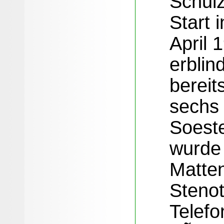
Schulz
Start 
April 
erblin
bereit
sechs
Soeste
wurde 
Matten
Stenot
Telefo