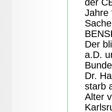
der CB
Jahre 
Sache
BENS
Der bl
a.D. u
Bunde
Dr. H
starb 
Alter 
Karls