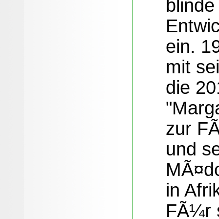
blinde
Entwi
ein. 1
mit se
die 20
"Marga
zur FÃ
und se
MÃ¤dc
in Afr
FÃ¼r s