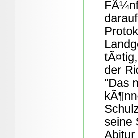
FÃ¼nf
darauf
Proto
Landge
tÃ¤tig
der Ri
"Das 
kÃ¶nne
Schul
seine 
Abitur