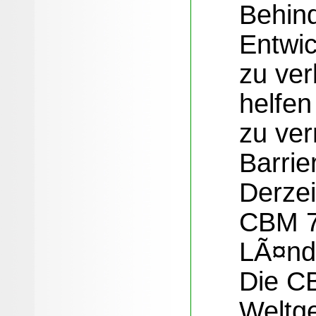
Behin
Entwi
zu ver
helfe
zu ve
Barri
Derzei
CBM 7
LÃ¤nd
Die CB
Weltge