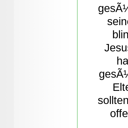
gesÃ¼
sein
bli
Jesu
ha
gesÃ¼
Elt
sollte
off