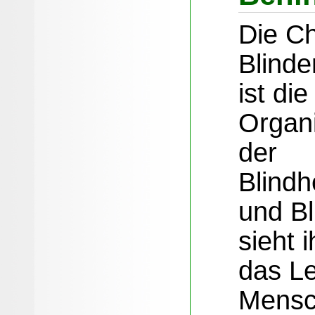
Die Ch
Blind
ist di
Organi
der
Blind
und Bl
sieht 
das L
Mensc