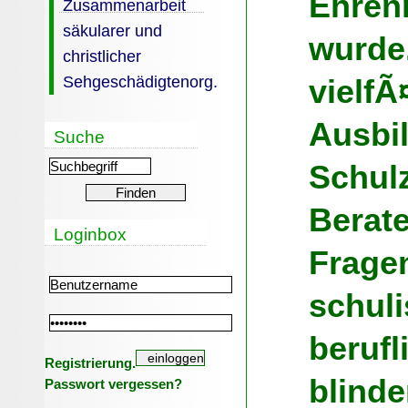
Ehren
Zusammenarbeit
säkularer und
wurde
christlicher
Sehgeschädigtenorg.
vielfÃ
Ausbi
Suche
Schulz
Berate
Loginbox
Fragen
schul
berufl
Registrierung.
blind
Passwort vergessen?