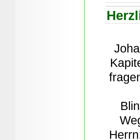
Herz
Joha
Kapit
frage
Bli
Weg
Herrn