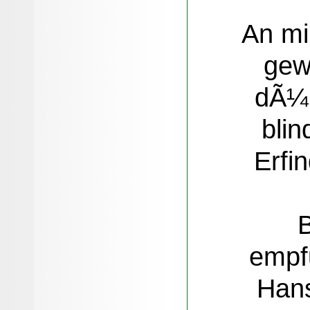
An mi
gew
dÃ¼r
blin
Erfi
B
empf
Han