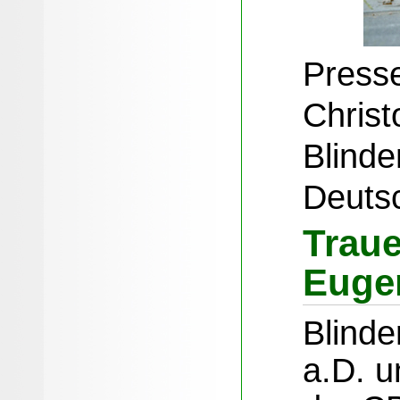
Presse
Christo
Blinde
Deutsc
Traue
Euge
Blinde
a.D. u