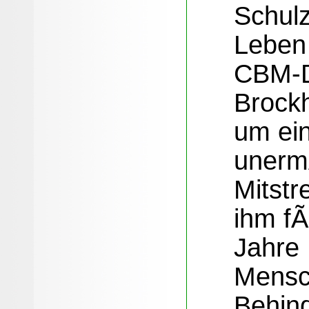
Schulz
Leben 
CBM-Di
Brockh
um ei
unerm
Mitstr
ihm f
Jahre 
Mensc
Behin