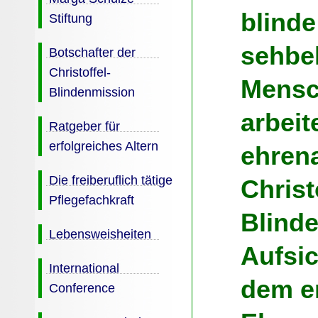
blind
Stiftung
sehbe
Botschafter der
Christoffel-
Mensch
Blindenmission
arbeit
Ratgeber für
erfolgreiches Altern
ehrena
Die freiberuflich tätige
Christ
Pflegefachkraft
Blind
Lebensweisheiten
Aufsic
International
dem e
Conference