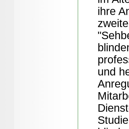
ihre A
zweit
"Sehb
blind
profes
und he
Anreg
Mitarb
Diens
Studie