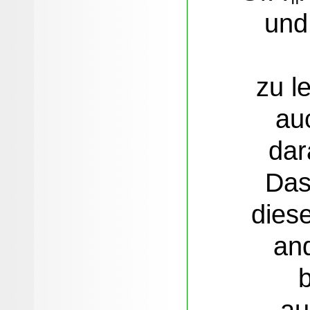
und
zu l
au
dar
Da
dies
an
au