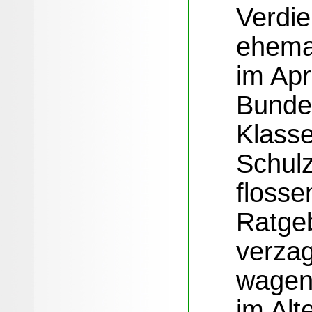
Verdie
ehema
im Apr
Bunde
Klasse
Schul
flosse
Ratgeb
verza
wagen
im Alt