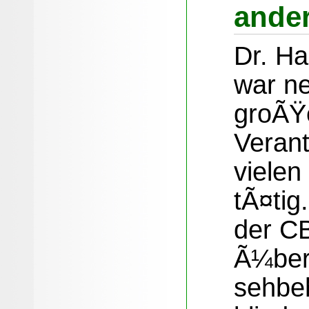
ande
Dr. H
war n
groÃŸe
Verant
viele
tÃ¤tig
der CB
Ã¼ber
sehbe