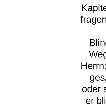
Kapite
frage
Bli
Weg
Herrn:
ges
oder 
er bl