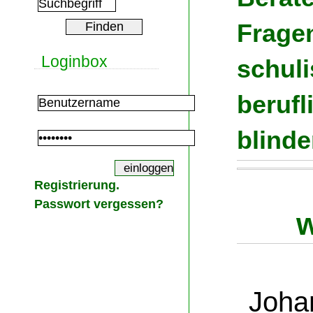
Fragen
Loginbox
schul
berufl
blind
Registrierung.
Passwort vergessen?
Joha