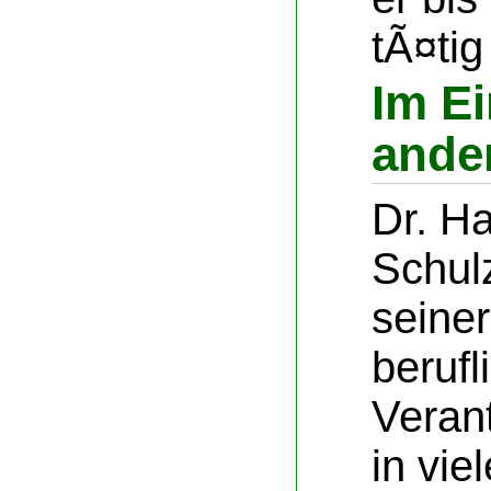
tÃ¤tig
Im E
ande
Dr. H
Schul
seine
berufl
Verant
in vi