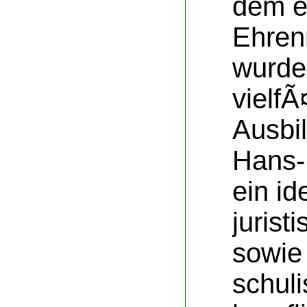
dem e
Ehren
wurde
vielfÃ
Ausbi
Hans-
ein id
jurist
sowie 
schul