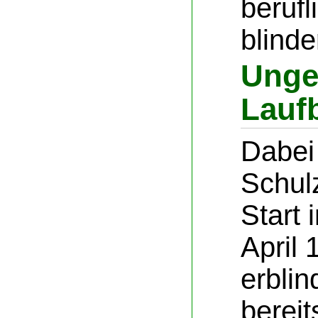
berufl
blind
Unge
Lauf
Dabei
Schul
Start 
April
erblin
bereit