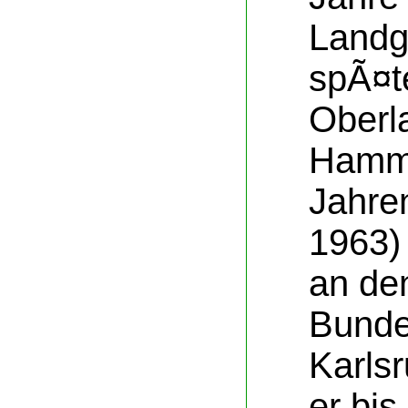
Landg
spÃ¤t
Oberl
Hamm.
Jahre
1963)
an de
Bunde
Karls
er bis