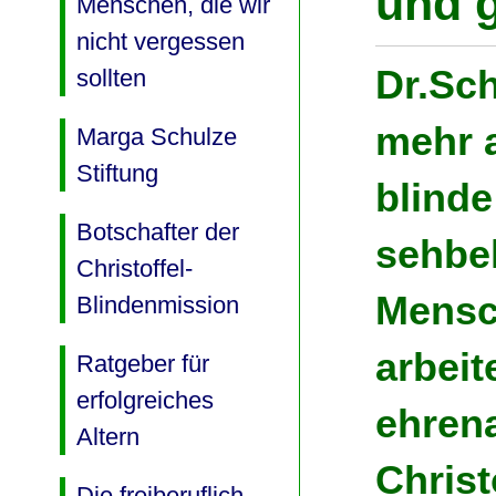
und g
Menschen, die wir
nicht vergessen
Dr.Sch
sollten
mehr a
Marga Schulze
Stiftung
blind
Botschafter der
sehbe
Christoffel-
Mensch
Blindenmission
arbeit
Ratgeber für
erfolgreiches
ehrena
Altern
Christ
Die freiberuflich