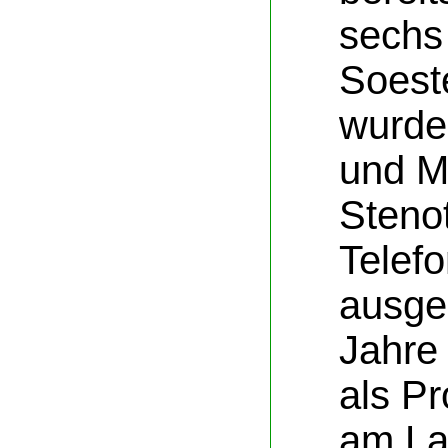
sechs
Soest
wurde
und Ma
Steno
Telefo
ausge
Jahre 
als Pr
am La