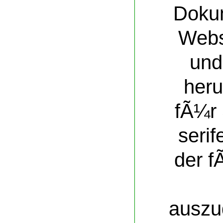
Doku
Webs
und
heru
fÃ¼r 
serif
der f
auszu