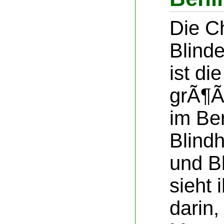
Die Ch
Blind
ist di
grÃ¶Ã
im Be
Blind
und B
sieht 
darin