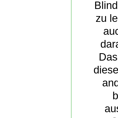
Blin
zu l
auc
dar
Das
dies
an
b
au