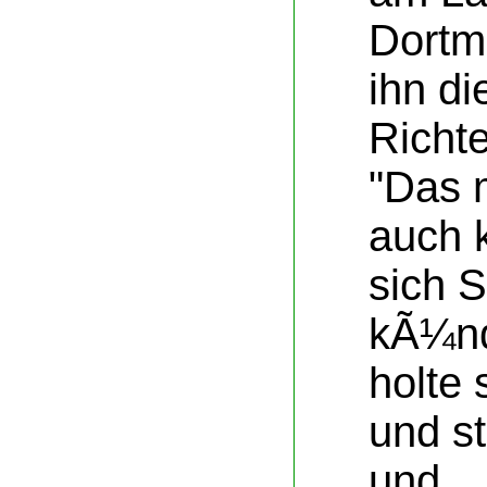
Dortm
ihn di
Richte
"Das 
auch 
sich S
kÃ¼ndi
holte 
und st
und