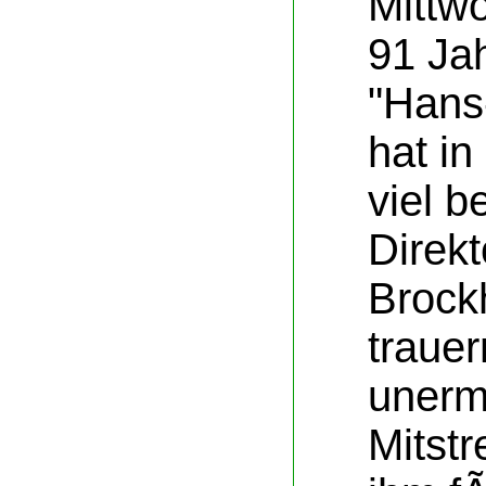
Mittwo
91 Jah
"Hans
hat i
viel 
Direkt
Brock
traue
unerm
Mitstr