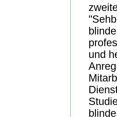
zweit
"Sehb
blind
profe
und he
Anreg
Mitarb
Diens
Studie
blind