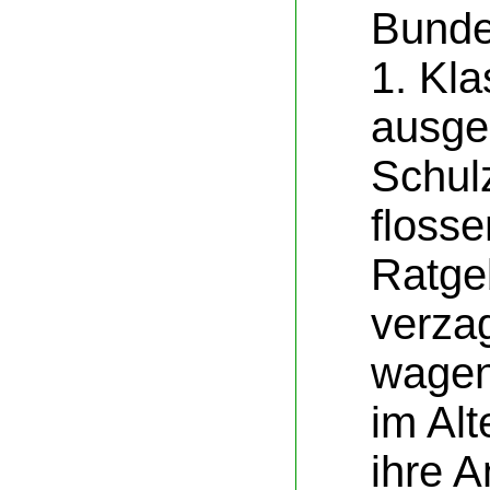
Bunde
1. Kl
ausge
Schul
flosse
Ratgeb
verza
wagen
im Alt
ihre 