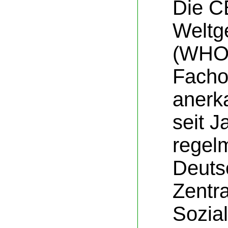
Die C
Weltg
(WHO
Facho
anerk
seit J
regel
Deuts
Zentra
Sozia