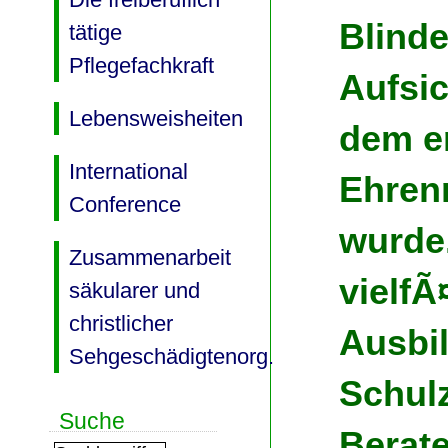
Blind
tätige
Pflegefachkraft
Aufsic
Lebensweisheiten
dem e
International
Ehren
Conference
wurde
Zusammenarbeit
vielfÃ
säkularer und
christlicher
Ausbi
Sehgeschädigtenorg.
Schulz
Suche
Berate