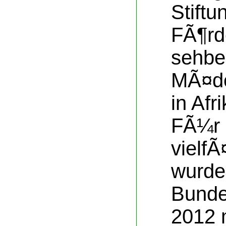
Stiftu
FÃ¶rd
sehbe
MÃ¤dc
in Afr
FÃ¼r 
vielfÃ
wurde
Bundes
2012 