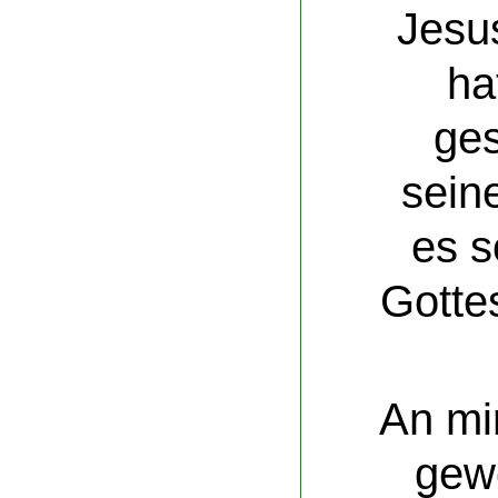
Jesu
ha
ge
sein
es s
Gotte
An mir
gew