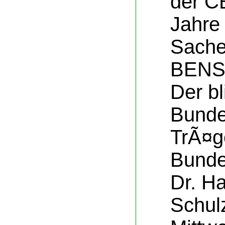
der C
Jahre
Sache
BENS
Der bl
Bunde
TrÃ¤g
Bunde
Dr. H
Schul