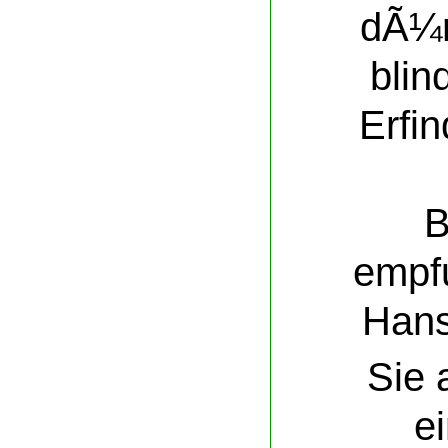
dÃ¼rf
blin
Erfi
B
empf
Hans
Sie 
e