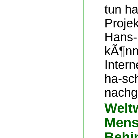
tun ha
Projek
Hans-
kÃ¶nn
Inter
ha-sc
nachg
Welt
Mens
Behi