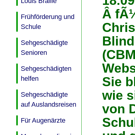
18.09
Louis Braille
Â fÃ¼
Frühförderung und
Chris
Schule
Blin
Sehgeschädigte
(CBM
Senioren
Webs
Sehgeschädigten
Sie b
helfen
wie s
Sehgeschädigte
auf Auslandsreisen
von D
Schul
Für Augenärzte