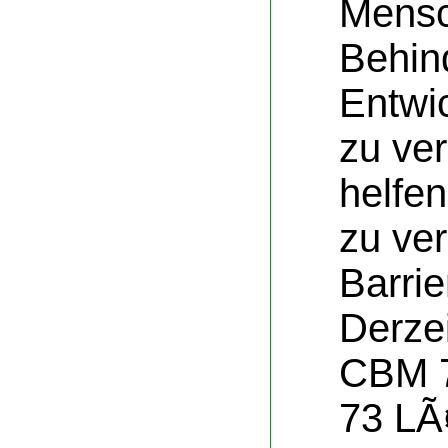
Mensc
Behin
Entwi
zu ver
helfe
zu ve
Barri
Derzei
CBM 7
73 LÃ