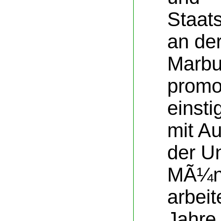
Staat
an der
Marbu
promo
einsti
mit A
der Un
MÃ¼ns
arbeit
Jahre