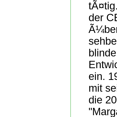
tÃ¤tig
der C
Ã¼ber
sehbe
blind
Entwi
ein. 
mit se
die 20
"Marg