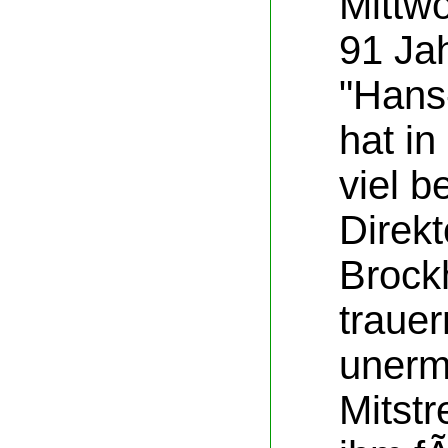
Mittwo
91 Jah
"Hans
hat i
viel 
Direkt
Brock
traue
unerm
Mitstr