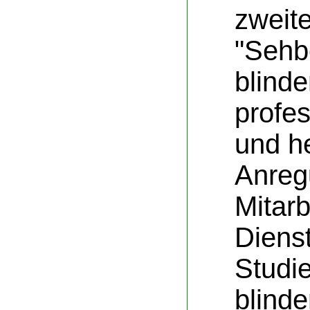
zweit
"Sehb
blind
profe
und he
Anreg
Mitarb
Diens
Studie
blind