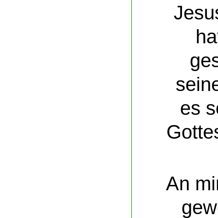
Jesu
ha
ge
sein
es s
Gotte
An mir
gew