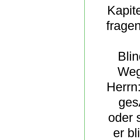
Kapite
frage
Bli
Weg
Herrn:
ges
oder 
er bl