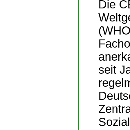
Die C
Weltg
(WHO
Facho
anerk
seit J
regel
Deuts
Zentra
Sozia