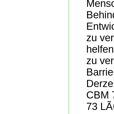
Mensc
Behin
Entwi
zu ver
helfe
zu ve
Barri
Derzei
CBM 7
73 LÃ