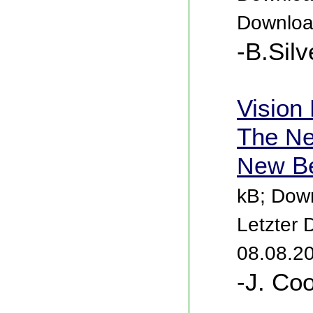
Downloa
-B.Silv
Vision 
The
N
New
Be
kB; Down
Letzter
08.08.2
-J. Co