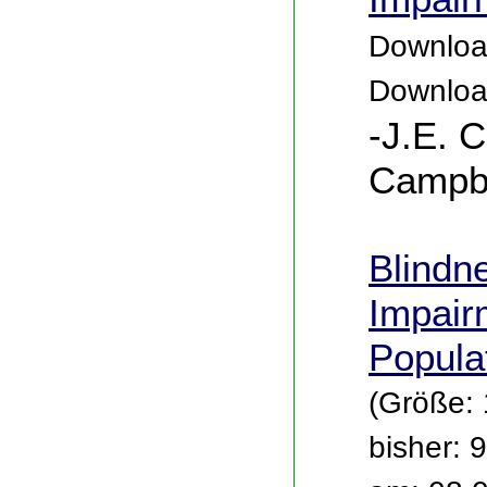
Download
Downloa
-J.E. 
Campbe
Blindn
Impairm
Popula
(Größe:
bisher: 