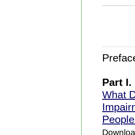
Prefac
Part I
What
D
Impair
People
Download