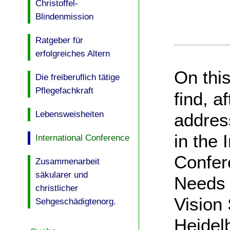
Christoffel-
Blindenmission
Ratgeber für
erfolgreiches Altern
On thi
Die freiberuflich tätige
Pflegefachkraft
find, a
Lebensweisheiten
addres
in the 
International Conference
Confer
Zusammenarbeit
säkularer und
Needs 
christlicher
Vision 
Sehgeschädigtenorg.
Heidel