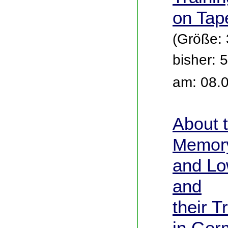
on Tap
(Größe:
bisher: 
am: 08.
About
t
Memor
and Lo
and
their T