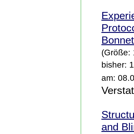
Experi
Protoco
Bonne
(Größe:
bisher: 
am: 08.
Versta
Structu
and Bli