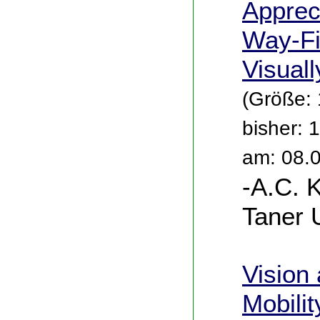
Appreci
Way-F
Visual
(Größe:
bisher: 
am: 08.
-A.C. 
Taner 
Vision
Mobilit