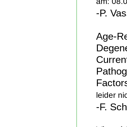
am: 08.
-P. Vas
Age-Re
Degene
Curren
Pathog
Factor
leider ni
-F. Sch