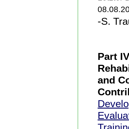
08.08.2
-S. Tra
Part I
Rehabi
and C
Contri
Develo
Evalua
Trainin