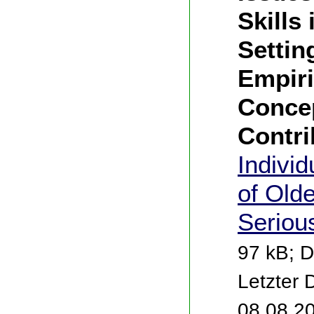
Skills 
Settin
Empiri
Conce
Contri
Indivi
of Old
Seriou
97 kB; D
Letzter
08.08.2