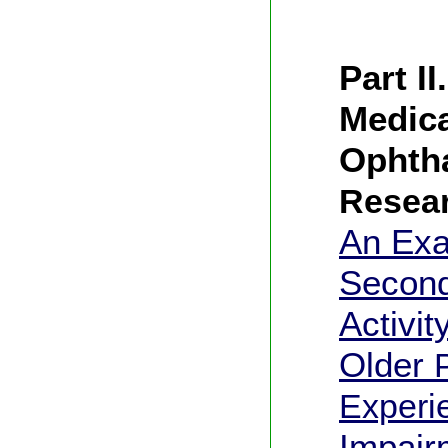
Part I
Medica
Ophth
Resea
An Exa
Second
Activit
Older
Experi
Impair