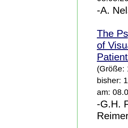
-A. Nel
The Ps
of Visu
Patient
(Größe:
bisher: 
am: 08.
-G.H. F
Reimer