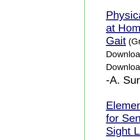
Physic
at
Hom
Gait
(Gr
Download
Downloa
-A. Su
Elemen
for Se
Sight 