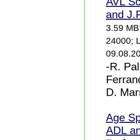
AVL Sc
and J.
3.59 MB
24000; 
09.08.2
-R. Pal
Ferran
D. Mar
Age Sp
ADL a