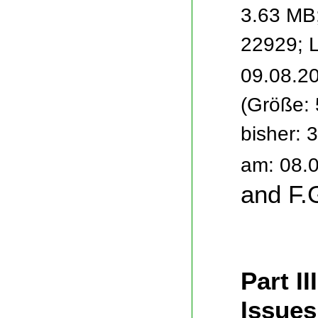
3.63 MB
22929; 
09.08.2
(Größe:
bisher: 
am: 08.
and F.
Part I
Issues