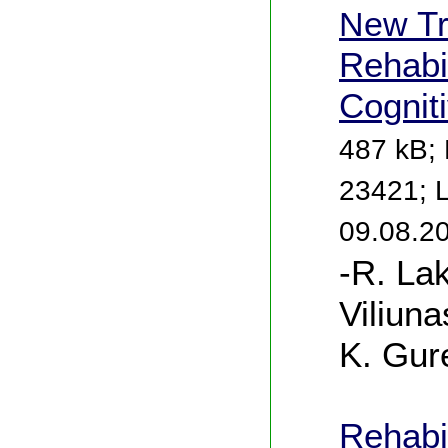
New
Tr
Rehabil
Cognit
487 kB; 
23421; 
09.08.2
-R. La
Viliuna
K. Gur
Rehabil