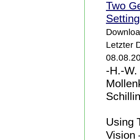
Two
G
Settin
Downloa
Letzter
08.08.2
-H.-W. 
Mollen
Schilli
T
Using
Vision