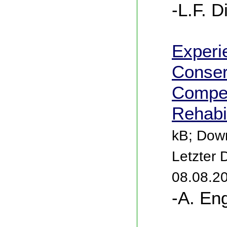
-L.F. D
Experi
Conser
Compen
Rehabil
kB; Down
Letzter
08.08.2
-A. En