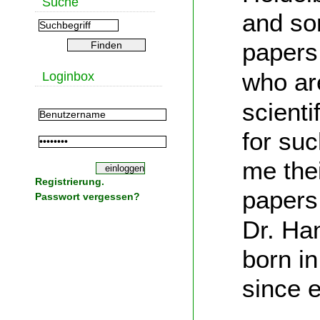
Suche
and so
papers
ar
who
Loginbox
scienti
for suc
me the
Registrierung.
paper
Passwort vergessen?
Dr. Ha
born in
since e