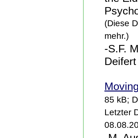
Psycho
(Diese Da
mehr.)
-S.F. M
Deifert
Moving
85 kB; D
Letzter
08.08.2
-M. Au