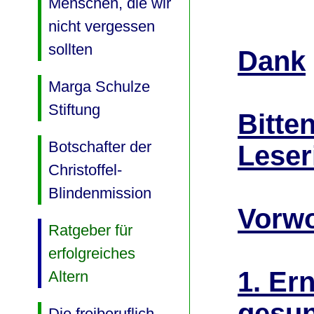
Menschen, die wir
nicht vergessen
sollten
Dank
Marga Schulze
Stiftung
Bitte
Botschafter der
Leser
Christoffel-
Blindenmission
Vorwo
Ratgeber für
erfolgreiches
1. Er
Altern
gesu
Die freiberuflich