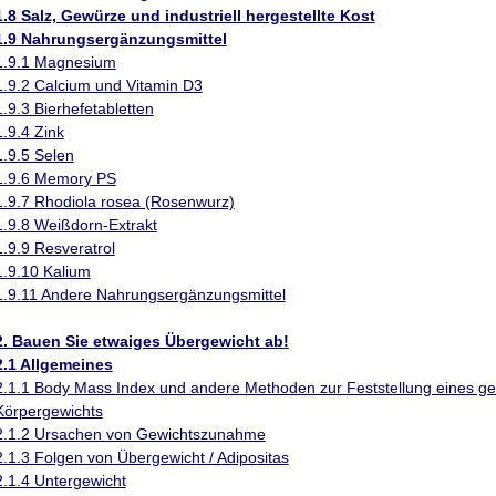
1.8 Salz, Gewürze und industriell hergestellte Kost
1.9 Nahrungsergänzungsmittel
1.9.1 Magnesium
1.9.2 Calcium und Vitamin D3
1.9.3 Bierhefetabletten
1.9.4 Zink
1.9.5 Selen
1.9.6
Memory
PS
1.9.7 Rhodiola rosea (Rosenwurz)
1.9.8 Weißdorn-Extrakt
1.9.9 Resveratrol
1.9.10 Kalium
1.9.11 Andere Nahrungsergänzungsmittel
2. Bauen Sie etwaiges Übergewicht ab!
2.1 Allgemeines
2.1.1 Body Mass Index und andere Methoden zur Feststellung eines g
Körpergewichts
2.1.2 Ursachen von Gewichtszunahme
2.1.3 Folgen von Übergewicht / Adipositas
2.1.4 Untergewicht