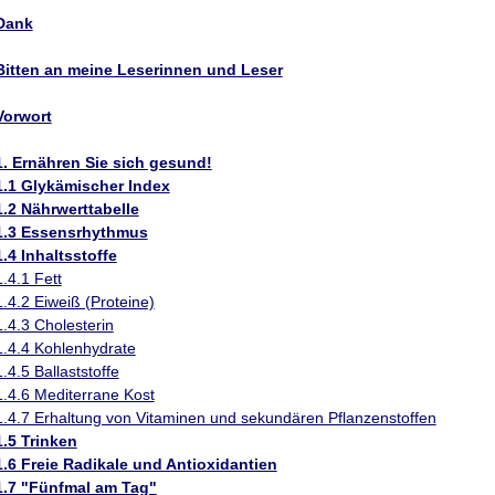
Dank
Bitten an meine Leserinnen und Leser
Vorwort
1. Ernähren Sie sich gesund!
1.1 Glykämischer Index
1.2 Nährwerttabelle
1.3 Essensrhythmus
1.4 Inhaltsstoffe
1.4.1 Fett
1.4.2 Eiweiß (Proteine)
1.4.3 Cholesterin
1.4.4 Kohlenhydrate
1.4.5 Ballaststoffe
1.4.6 Mediterrane Kost
1.4.7 Erhaltung von Vitaminen und sekundären Pflanzenstoffen
1.5 Trinken
1.6 Freie Radikale und Antioxidantien
1.7 "Fünfmal am Tag"