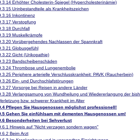
9.3.14 Erhöhter Cholesterin-Spiegel (Hypercholesterinämie)
9.3.15 Urinbestandteile als Krankheitszeichen
9.3.16 Inkontinenz
9.3.17 Verstopfung
9.3.18 Durchfall
9.3.19 Muskelkrämpfe
9.3.20 Vorübergehendes Nachlassen der Spannkraft
9.3.21 Globusgefühl
9.3.22 Gicht (Urikopathie)
9.3.23 Bandscheibenschäden
9.3.24 Thrombose und Lungenembolie
9.3.25 Periphere arterielle Verschlusskrankheit: PAVK (Raucherbein)
9.3.26 Ein- und Durchschlafstörungen
9.3.27 Vorsorge bei Reisen in andere Länder
9.3.28 Verlangsamung von Wundheilung und Wiedererlangung der bishe
Verletzung bzw. schwerer Krankheit im Alter
9.4 Pflegen Sie Hausgenossen möglichst professionell!
9.5 Gehen Sie einfühlsam mit dementen Hausgenossen um!
9.6 Besonderheiten bei Sehverlust
9.6.1 Hinweis auf "Nicht verzagen sondern wagen"
9.6.2 Beim Arzt