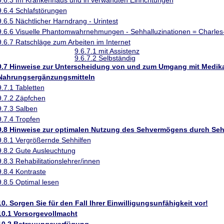
9.6.3 Im Krankenhaus und in verwandten Einrichtungen
9.6.4 Schlafstörungen
9.6.5 Nächtlicher Harndrang - Urintest
9.6.6 Visuelle Phantomwahrnehmungen - Sehhalluzinationen = Charle
9.6.7 Ratschläge zum Arbeiten im Internet
9.6.7.1 mit Assistenz
9.6.7.2 Selbständig
9.7 Hinweise zur Unterscheidung von und zum Umgang mit Medi
Nahrungsergänzungsmitteln
9.7.1 Tabletten
9.7.2 Zäpfchen
9.7.3 Salben
9.7.4 Tropfen
9.8 Hinweise zur optimalen Nutzung des Sehvermögens durch Se
9.8.1 Vergrößernde Sehhilfen
9.8.2 Gute Ausleuchtung
9.8.3 Rehabilitationslehrer/innen
9.8.4 Kontraste
9.8.5 Optimal lesen
10. Sorgen Sie für den Fall Ihrer Einwilligungsunfähigkeit vor!
10.1 Vorsorgevollmacht