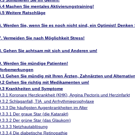
5.3 Stimulieren Sie Ihr Gehirn!
5.4 Machen Sie mentales Aktivierungstraining!
5.5 Weitere Ratschläge
6. Werden Sie, wenn Sie es noch nicht sind, ein Optimist! Denken S
7. Vermeiden Sie nach Möglichkeit Stress!
8. Gehen Sie achtsam mit sich und Anderen um!
9. Werden Sie mündige Patienten!
Vorbemerkungen
9.1 Gehen Sie mündig mit Ihren Ärzten, Zahnärzten und Alternativ
9.2 Gehen Sie richtig mit Medikamenten um!
9.3 Krankheiten und Symptome
9.3.1 Koronare Herzkrankheit (KHK), Angina Pectoris und Herzinfarkt
9.3.2 Schlaganfall, TIA und Arrhythmieprophylaxe
9.3.3 Die häufigsten Augenkrankheiten im Alter
9.3.3.1 Der graue Star (die Katarakt)
9.3.3.2 Der grüne Star (das Glaukom)
9.3.3.3 Netzhautablösung
9.3.3.4 Die diabetische Retinopathie