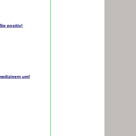
ie positiv!
medizinern um!