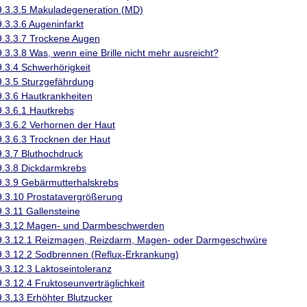
9.3.3.5 Makuladegeneration (MD)
9.3.3.6 Augeninfarkt
9.3.3.7 Trockene Augen
9.3.3.8 Was, wenn eine Brille nicht mehr ausreicht?
9.3.4 Schwerhörigkeit
9.3.5 Sturzgefährdung
9.3.6 Hautkrankheiten
9.3.6.1 Hautkrebs
9.3.6.2 Verhornen der Haut
9.3.6.3 Trocknen der Haut
9.3.7 Bluthochdruck
9.3.8 Dickdarmkrebs
9.3.9 Gebärmutterhalskrebs
9.3.10 Prostatavergrößerung
9.3.11 Gallensteine
9.3.12 Magen- und Darmbeschwerden
9.3.12.1 Reizmagen, Reizdarm, Magen- oder Darmgeschwüre
9.3.12.2 Sodbrennen (Reflux-Erkrankung)
9.3.12.3 Laktoseintoleranz
9.3.12.4 Fruktoseunverträglichkeit
9.3.13 Erhöhter Blutzucker