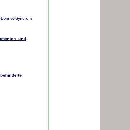
s-Bonnet-Syndrom
kamenten
und
hbehinderte