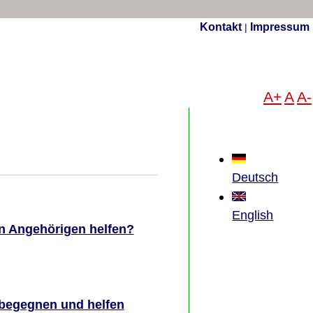
Kontakt
Impressum
|
A+
A
A-
Deutsch
English
n Angehörigen helfen?
 begegnen und helfen