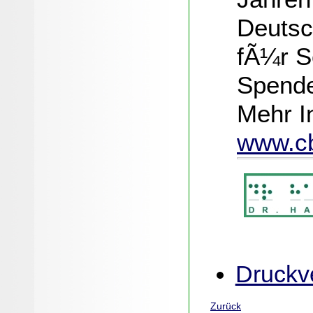
Deutsch
fÃ¼r S
Spende
Mehr I
www.c
Druckve
Zurück