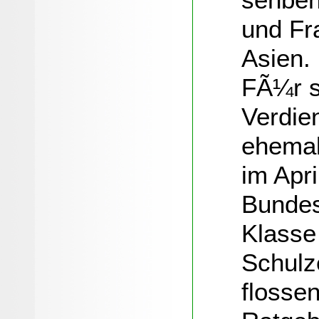
und Fr
Asien.
FÃ¼r s
Verdie
ehemal
im Apr
Bundes
Klasse
Schulz
flosse