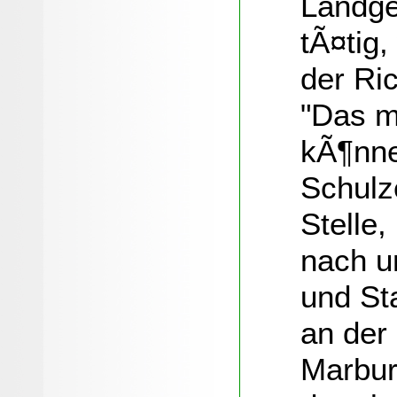
Landge
tÃ¤tig,
der Ric
"Das m
kÃ¶nne
Schulz
Stelle,
nach u
und St
an der
Marbur