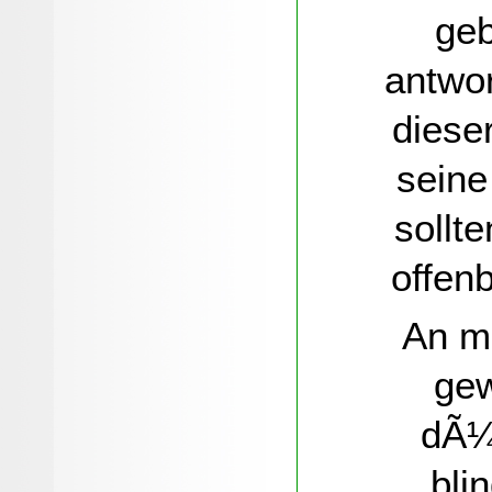
geb
antwor
diese
seine
sollt
offen
An mi
gew
dÃ¼r
bli