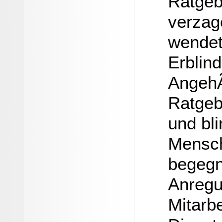
Ratgebe
verzag
wendet
Erblind
AngehÃ
Ratgeb
und bli
Mensch
begegn
Anregu
Mitarbe