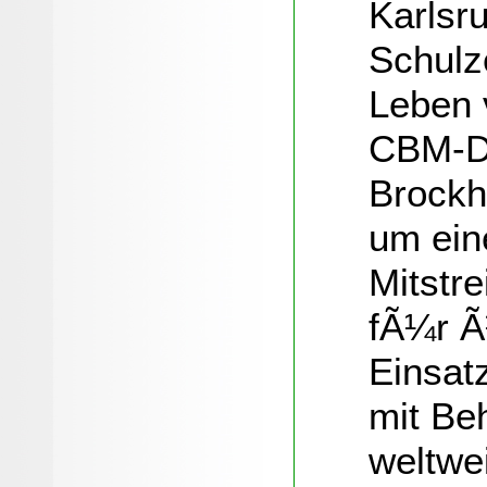
Karlsr
Schulz
Leben 
CBM-Di
Brockh
um ein
Mitstr
fÃ¼r Ã
Einsat
mit Be
weltwei