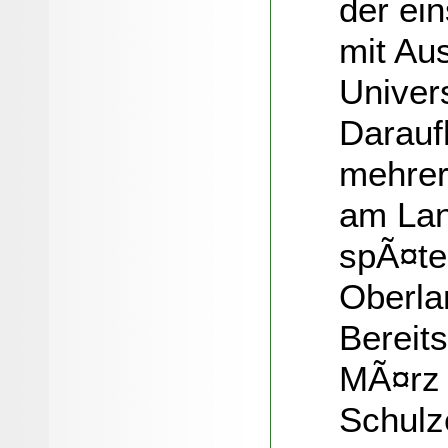
der ein
mit Au
Univer
Daraufh
mehrer
am Lan
spÃ¤te
Oberla
Bereits
MÃ¤rz 
Schulz