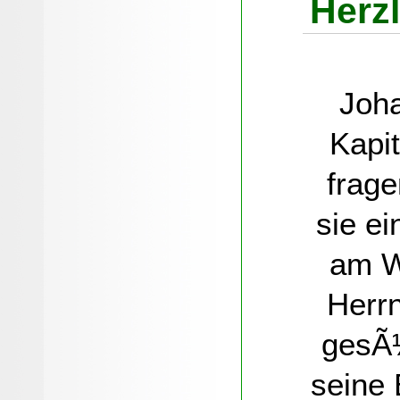
Herz
Joh
Kapit
frage
sie e
am W
Herrn
gesÃ¼
seine 