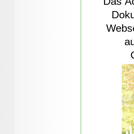
Das Ã
Doku
Webse
a