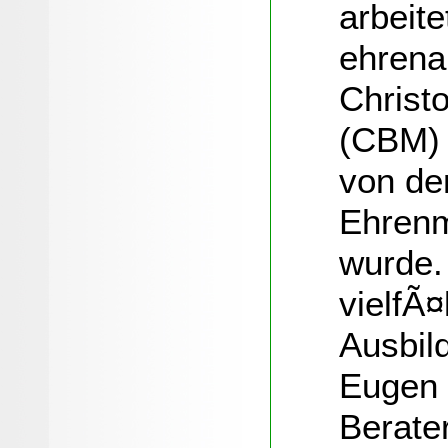
arbeit
ehrena
Christo
(CBM) 
von de
Ehrenm
wurde.
vielfÃ¤
Ausbil
Eugen 
Berater