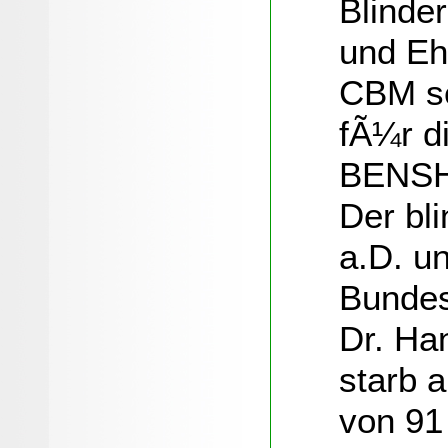
Blinde
und Eh
CBM se
fÃ¼r d
BENSH
Der bl
a.D. u
Bundes
Dr. Ha
starb 
von 91