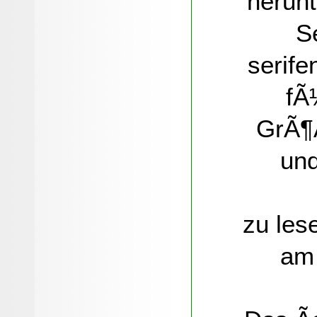
herunt
S
serife
fÃ
GrÃ¶
und
zu les
am 