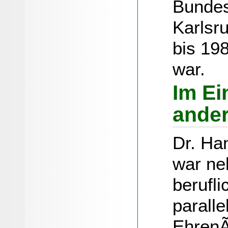
Bundes
Karlsr
bis 198
war.
Im Ei
ande
Dr. Ha
war ne
berufl
paralle
EhrenÃ