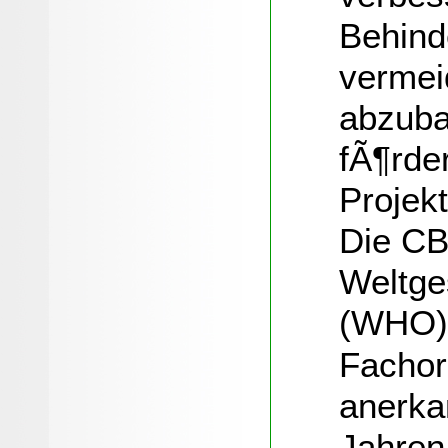
Behind
vermei
abzuba
fÃ¶rde
Projek
Die CB
Weltge
(WHO)
Fachor
anerka
Jahren