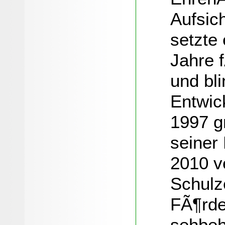
Aufsic
setzte
Jahre 
und bl
Entwic
1997 g
seiner
2010 v
Schulze
FÃ¶rde
sehbeh