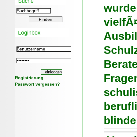
Suche
wurde
vielfÃ
Loginbox
Ausbi
Schulz
Berate
Fragen
Registrierung.
Passwort vergessen?
schul
berufl
blind