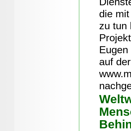
Dienst
die mi
zu tun 
Projek
Eugen 
auf der
www.ma
nachge
Weltw
Mens
Behi