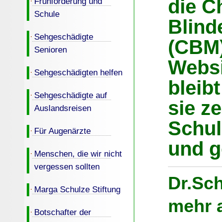
die Ch
Frühförderung und
Schule
Blind
Sehgeschädigte
(CBM)
Senioren
Websi
Sehgeschädigten helfen
bleibt
Sehgeschädigte auf
sie z
Auslandsreisen
Schul
Für Augenärzte
und g
Menschen, die wir nicht
vergessen sollten
Dr.Sch
Marga Schulze Stiftung
mehr a
Botschafter der