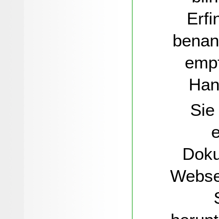
Erfi
benann
empf
Han
Sie 
e
Doku
Webse