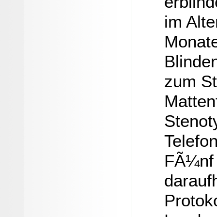
erblind
im Alt
Monate
Blinde
zum St
Mattenf
Stenot
Telefon
FÃ¼nf 
daraufh
Protok