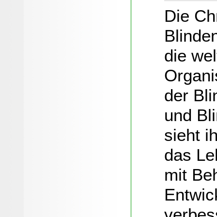
Die Chr
Blinde
die we
Organi
der Bl
und Bl
sieht i
das Le
mit Be
Entwic
verbes