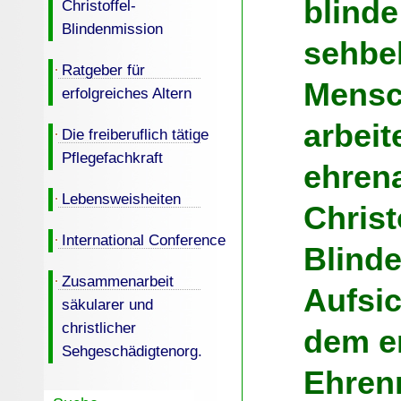
blind
Christoffel-
Blindenmission
sehbe
Ratgeber für
Mensch
erfolgreiches Altern
arbeit
Die freiberuflich tätige
Pflegefachkraft
ehrena
Lebensweisheiten
Christ
International Conference
Blind
Zusammenarbeit
Aufsic
säkularer und
christlicher
dem e
Sehgeschädigtenorg.
Ehren