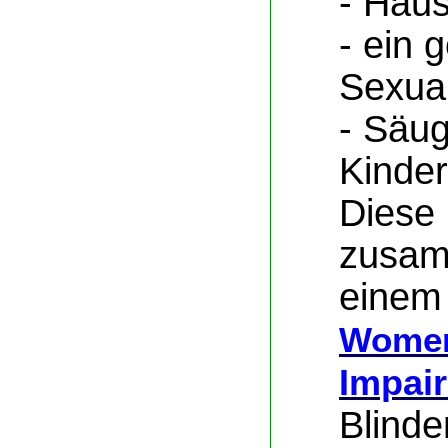
- Haus
- ein 
Sexua
- Säug
Kinder
Diese 
zusam
eine
Wome
Impai
Blinde