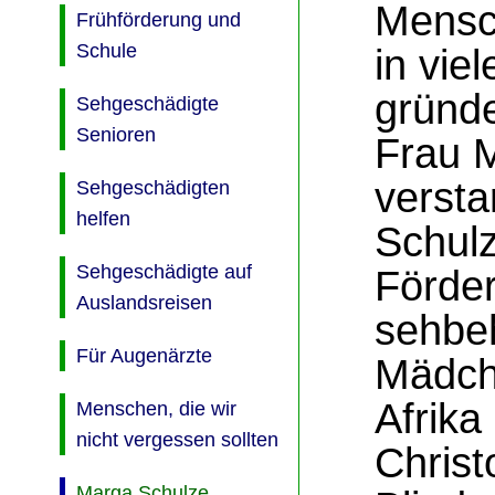
Mensc
Frühförderung und
Schule
in viel
gründe
Sehgeschädigte
Senioren
Frau 
versta
Sehgeschädigten
helfen
Schulz
Sehgeschädigte auf
Förder
Auslandsreisen
sehbeh
Für Augenärzte
Mädch
Afrika
Menschen, die wir
nicht vergessen sollten
Christo
Marga Schulze