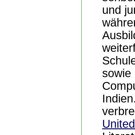
und j
währen
Ausbi
weiter
Schul
sowie 
Compu
Indien
verbre
United