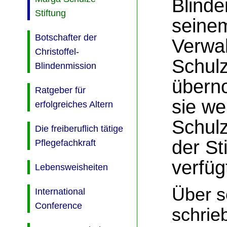
Blinde
Stiftung
seine
Botschafter der
Verwa
Christoffel-
Schulz
Blindenmission
übern
Ratgeber für
sie we
erfolgreiches Altern
Schulz
Die freiberuflich tätige
der St
Pflegefachkraft
verfüg
Lebensweisheiten
Über s
International
Conference
schrie