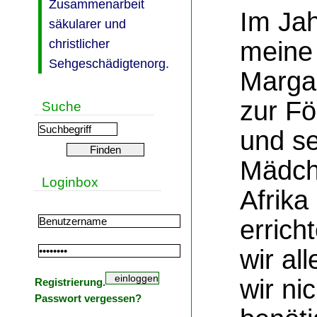
Zusammenarbeit
Im Ja
säkularer und
meine 
christlicher
Sehgeschädigtenorg.
Marga 
zur Fö
Suche
und se
Mädch
Loginbox
Afrika
erricht
wir al
wir ni
Registrierung.
Passwort vergessen?