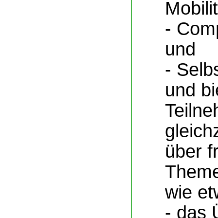
Mobilit
- Comp
und
- Selb
und bi
Teiln
gleich
über f
Theme
wie et
- das