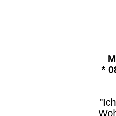
M
* 
"Ic
Woh