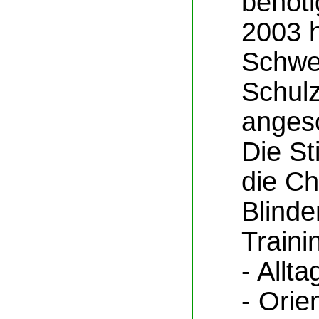
benöti
2003 h
Schwes
Schulz
anges
Die St
die Chr
Blinde
Traini
- Allta
- Orie