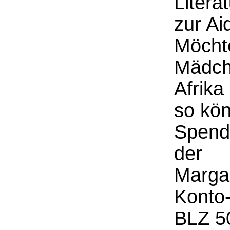
Literat
zur Ai
Möchte
Mädch
Afrika
so kön
Spend
der
Marga 
Konto-
BLZ 5