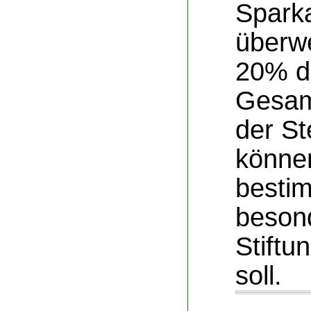
Spark
überwe
20% d
Gesam
der St
könne
besti
beson
Stiftu
soll.