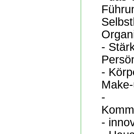
Führun
Selbst
Organi
- Stär
Persön
- Körp
Make-
-
Kommun
- inno