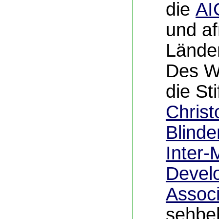
die
AI
und af
Länder
Des We
die St
Christo
Blinde
Inter-
Devel
Associ
sehbe