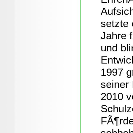
Aufsic
setzte
Jahre 
und bl
Entwic
1997 g
seiner
2010 v
Schulze
FÃ¶rde
sehbeh