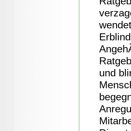
Ratgebe
verzag
wendet
Erblind
AngehÃ
Ratgeb
und bli
Mensch
begegn
Anregu
Mitarbe