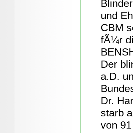
Blinde
und Eh
CBM se
fÃ¼r d
BENSH
Der bl
a.D. u
Bundes
Dr. Ha
starb 
von 91