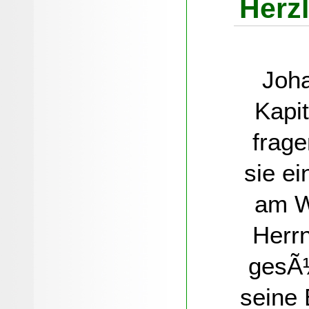
Herz
Joh
Kapit
frage
sie e
am W
Herrn
gesÃ¼
seine 