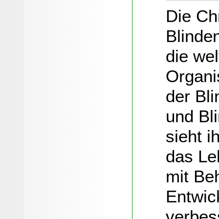
Die Chr
Blinde
die we
Organi
der Bl
und Bl
sieht i
das Le
mit Be
Entwic
verbes