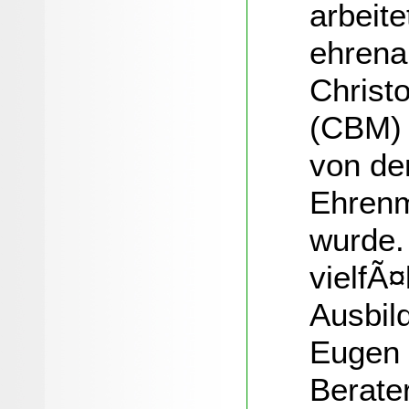
arbeit
ehrena
Christo
(CBM) 
von de
Ehrenm
wurde.
vielfÃ¤
Ausbil
Eugen 
Berater