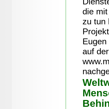
Dienst
die mi
zu tun 
Projek
Eugen 
auf der
www.ma
nachge
Weltw
Mens
Behi