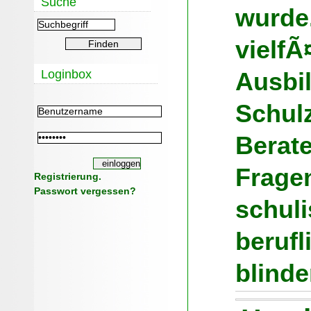
Suche
wurde
vielfÃ
Loginbox
Ausbi
Schulz
Berate
Fragen
Registrierung.
Passwort vergessen?
schul
berufl
blind