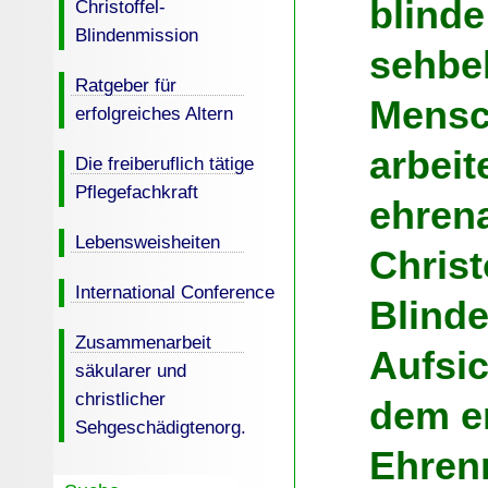
blind
Christoffel-
Blindenmission
sehbe
Ratgeber für
Mensch
erfolgreiches Altern
arbeit
Die freiberuflich tätige
Pflegefachkraft
ehrena
Lebensweisheiten
Christ
International Conference
Blind
Zusammenarbeit
Aufsic
säkularer und
christlicher
dem e
Sehgeschädigtenorg.
Ehren