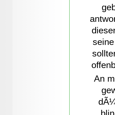
geb
antwor
diese
seine
sollt
offen
An mi
gew
dÃ¼r
bli