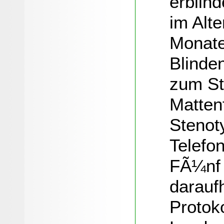
erblind
im Alt
Monate
Blinde
zum St
Mattenf
Stenot
Telefon
FÃ¼nf 
daraufh
Protok