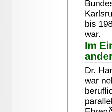
Bundes
Karlsr
bis 198
war.
Im Ei
ande
Dr. Ha
war ne
berufl
paralle
EhrenÃ