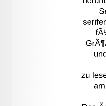
herunt
S
serife
fÃ
GrÃ¶
und
zu les
am 