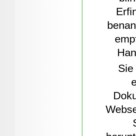
Erfi
benann
empf
Han
Sie 
e
Doku
Webse