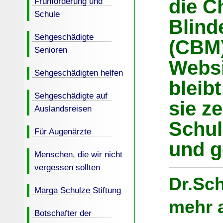
die Ch
Frühförderung und
Schule
Blind
Sehgeschädigte
(CBM)
Senioren
Websi
Sehgeschädigten helfen
bleibt
Sehgeschädigte auf
sie z
Auslandsreisen
Schul
Für Augenärzte
und g
Menschen, die wir nicht
vergessen sollten
Dr.Sch
Marga Schulze Stiftung
mehr a
Botschafter der