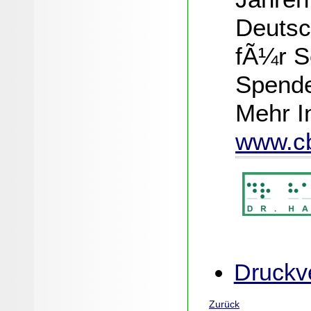
Deutsch
fÃ¼r S
Spende
Mehr I
www.c
Druckve
Zurück