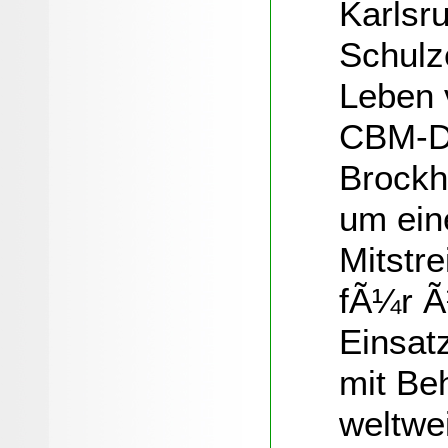
Karlsr
Schulz
Leben 
CBM-Di
Brockh
um ein
Mitstr
fÃ¼r Ã
Einsat
mit Be
weltwei