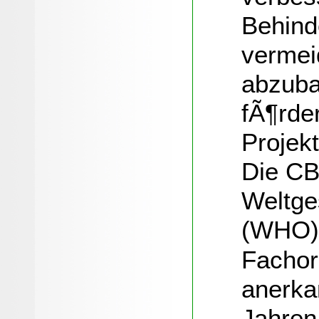
Behind
vermei
abzuba
fÃ¶rde
Projek
Die CB
Weltge
(WHO)
Fachor
anerka
Jahren