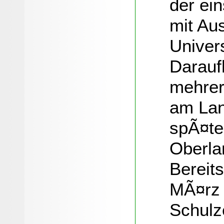
der ein
mit Au
Univer
Daraufh
mehrer
am Lan
spÃ¤te
Oberla
Bereits
MÃ¤rz 
Schulz