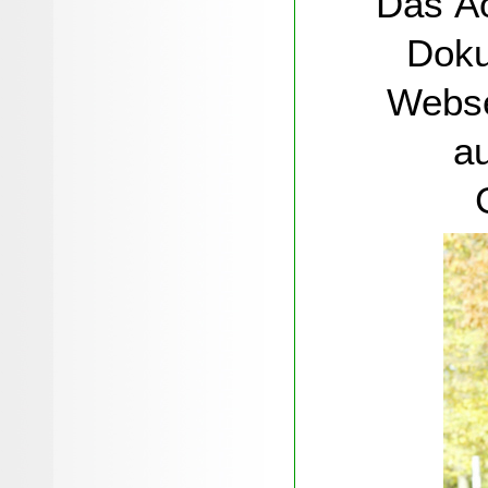
Das Ã
Doku
Webse
a