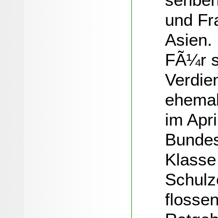
und Fr
Asien.
FÃ¼r s
Verdie
ehemal
im Apr
Bundes
Klasse
Schulz
flosse