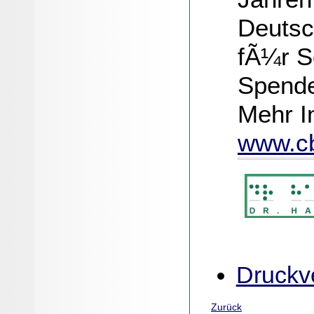
Deutsch
fÃ¼r S
Spende
Mehr I
www.c
Druckve
Zurück