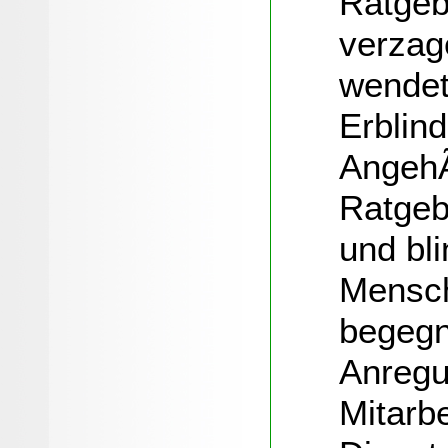
Ratgebe
verzag
wendet
Erblind
AngehÃ
Ratgeb
und bli
Mensch
begegn
Anregu
Mitarbe