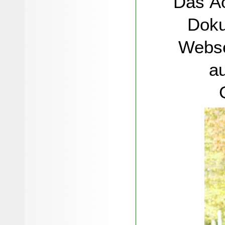
Das Ã
Doku
Webse
a