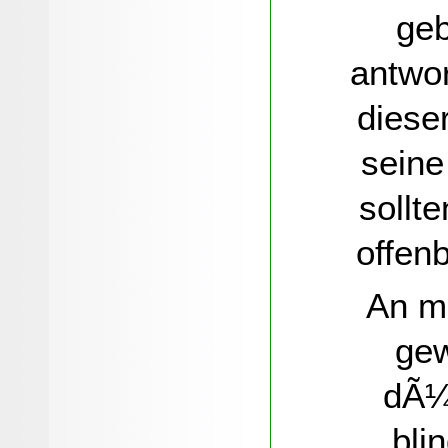
geb
antwor
diese
seine
sollt
offen
An mi
gew
dÃ¼r
bli