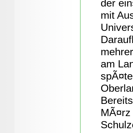
der ein
mit Au
Univer
Daraufh
mehrer
am Lan
spÃ¤te
Oberla
Bereits
MÃ¤rz 
Schulz