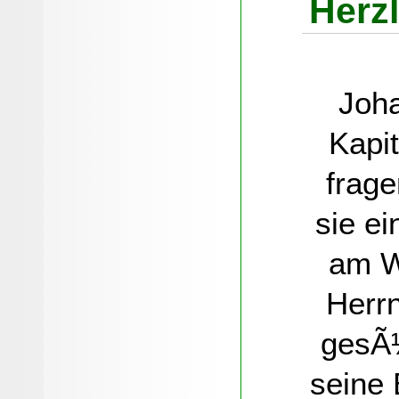
Herz
Joh
Kapit
frage
sie e
am W
Herrn
gesÃ¼
seine 