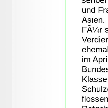
und Fr
Asien.
FÃ¼r s
Verdie
ehemal
im Apr
Bundes
Klasse
Schulz
flosse