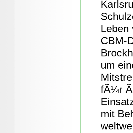
Karlsr
Schulz
Leben 
CBM-Di
Brockh
um ein
Mitstr
fÃ¼r Ã
Einsat
mit Be
weltwei