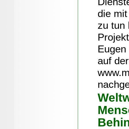
Dienst
die mi
zu tun 
Projek
Eugen 
auf der
www.ma
nachge
Weltw
Mens
Behi