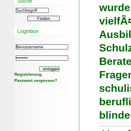
Suche
wurde
vielfÃ
Loginbox
Ausbi
Schulz
Berate
Fragen
Registrierung.
Passwort vergessen?
schul
berufl
blind