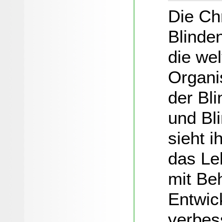
Die Chr
Blinde
die we
Organi
der Bl
und Bl
sieht i
das Le
mit Be
Entwic
verbes