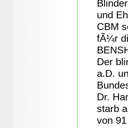
Blinde
und Eh
CBM se
fÃ¼r d
BENSH
Der bl
a.D. u
Bundes
Dr. Ha
starb 
von 91