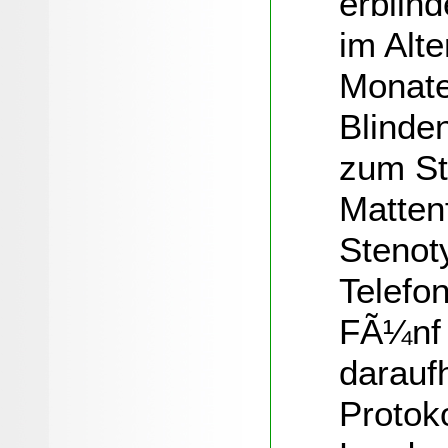
erblind
im Alt
Monate
Blinde
zum St
Mattenf
Stenot
Telefon
FÃ¼nf 
daraufh
Protok