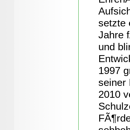
Aufsic
setzte
Jahre 
und bl
Entwic
1997 g
seiner
2010 v
Schulze
FÃ¶rde
sehbeh