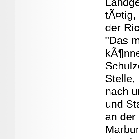
Landge
tÃ¤tig,
der Ric
"Das m
kÃ¶nne
Schulz
Stelle,
nach u
und St
an der
Marbur