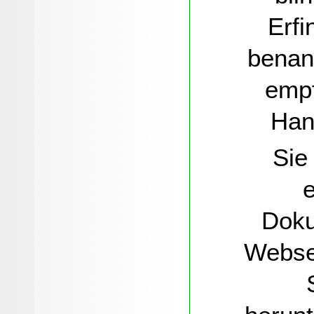
Erfi
benann
empf
Han
Sie 
e
Doku
Webse