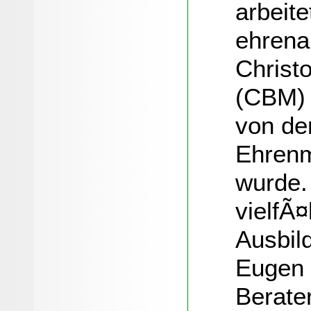
arbeit
ehrena
Christo
(CBM) 
von de
Ehrenm
wurde.
vielfÃ¤
Ausbil
Eugen 
Berater