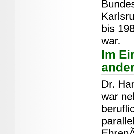
Bundes
Karlsr
bis 198
war.
Im Ei
ande
Dr. Ha
war ne
berufl
paralle
EhrenÃ