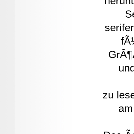
herunt
S
serife
fÃ
GrÃ¶
und
zu les
am 