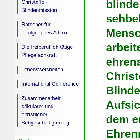
blind
Christoffel-
Blindenmission
sehbe
Ratgeber für
Mensch
erfolgreiches Altern
arbeit
Die freiberuflich tätige
Pflegefachkraft
ehrena
Lebensweisheiten
Christ
International Conference
Blind
Zusammenarbeit
Aufsic
säkularer und
christlicher
dem e
Sehgeschädigtenorg.
Ehren