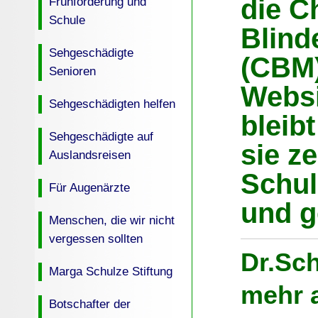
die Ch
Frühförderung und
Schule
Blind
Sehgeschädigte
(CBM)
Senioren
Websi
Sehgeschädigten helfen
bleibt
Sehgeschädigte auf
sie z
Auslandsreisen
Schul
Für Augenärzte
und g
Menschen, die wir nicht
vergessen sollten
Dr.Sch
Marga Schulze Stiftung
mehr a
Botschafter der