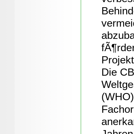
Behind
vermei
abzuba
fÃ¶rde
Projek
Die CB
Weltge
(WHO)
Fachor
anerka
Jahren