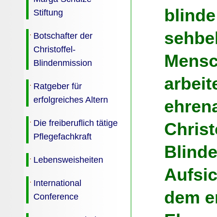
blind
Stiftung
sehbe
Botschafter der
Christoffel-
Mensch
Blindenmission
arbeit
Ratgeber für
erfolgreiches Altern
ehrena
Die freiberuflich tätige
Christ
Pflegefachkraft
Blind
Lebensweisheiten
Aufsic
International
dem e
Conference