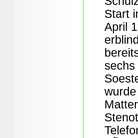
Schulz
Start 
April 
erblin
bereit
sechs
Soeste
wurde 
Matten
Stenot
Telefo