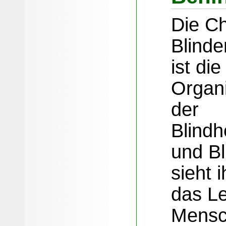
Die Ch
Blind
ist di
Organi
der
Blind
und Bl
sieht 
das L
Mensc