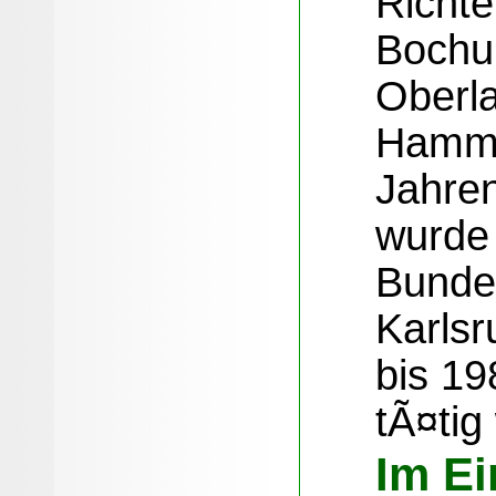
Richte
Bochu
Oberl
Hamm.
Jahre
wurde
Bundes
Karlsr
bis 19
tÃ¤tig
Im Ei