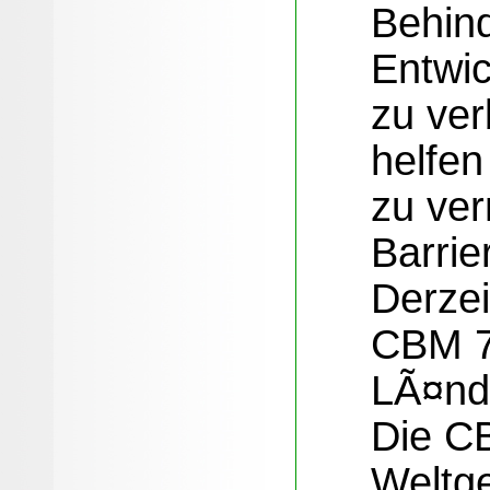
Behin
Entwi
zu ver
helfe
zu ve
Barri
Derzei
CBM 7
LÃ¤nd
Die CB
Weltge