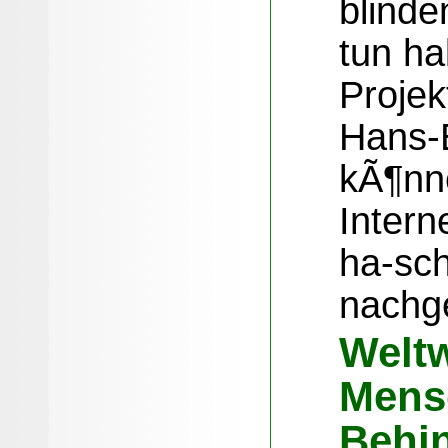
blind
tun ha
Projek
Hans-
kÃ¶nn
Intern
ha-sch
nachg
Weltw
Mens
Behi