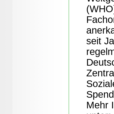
(WHO
Fachor
anerka
seit J
regel
Deuts
Zentra
Sozial
Spend
Mehr 