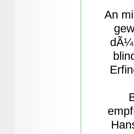
An mi
gew
dÃ¼r
blin
Erfi
B
empf
Han