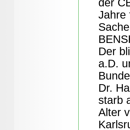
der CB
Jahre 
Sache
BENS
Der bl
a.D. u
Bunde
Dr. H
starb 
Alter 
Karls