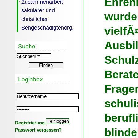
Ehren
Zusammenarbeit
säkularer und
wurde
christlicher
Sehgeschädigtenorg.
vielfÃ
Ausbi
Suche
Schulz
Berate
Loginbox
Fragen
schul
berufl
Registrierung.
blind
Passwort vergessen?