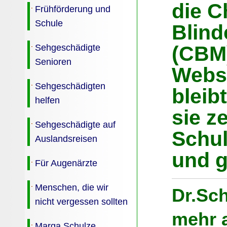
die Ch
Frühförderung und
Schule
Blind
Sehgeschädigte
(CBM)
Senioren
Websi
Sehgeschädigten
bleib
helfen
sie z
Sehgeschädigte auf
Schul
Auslandsreisen
und g
Für Augenärzte
Menschen, die wir
Dr.Sch
nicht vergessen sollten
mehr a
Marga Schulze