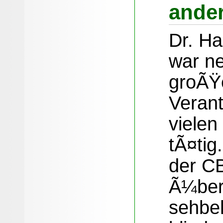
ande
Dr. H
war n
groÃŸe
Verant
viele
tÃ¤tig
der CB
Ã¼ber
sehbe