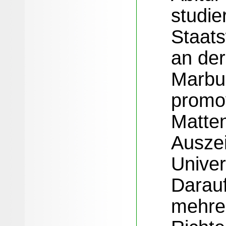
studie
Staat
an der
Marbu
promov
Matten
Ausze
Univer
Darauf
mehrer