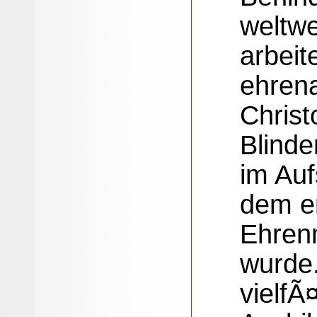
weltwe
arbeit
ehrena
Christo
Blind
im Auf
dem e
Ehrenm
wurde.
vielfÃ