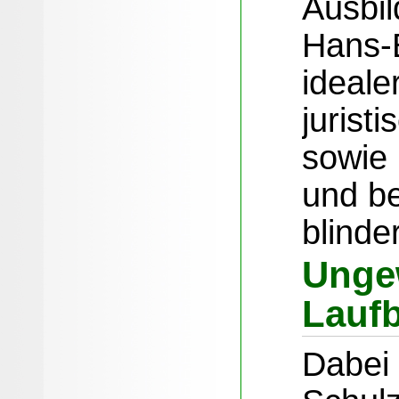
Ausbil
Hans-
ideale
jurist
sowie 
und be
blind
Unge
Lauf
Dabei 