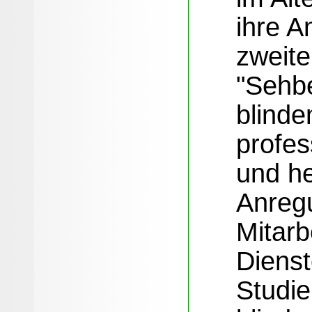
ihre A
zweit
"Sehb
blind
profes
und he
Anreg
Mitarb
Diens
Studie