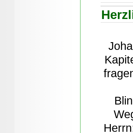
Herz
Joha
Kapit
frage
Bli
Weg
Herrn