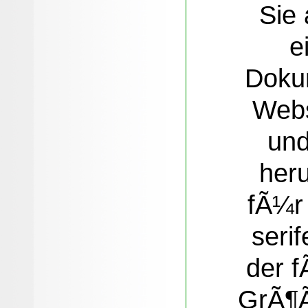
Sie 
e
Doku
Webs
und
heru
fÃ¼r
serif
der f
GrÃ¶Ã