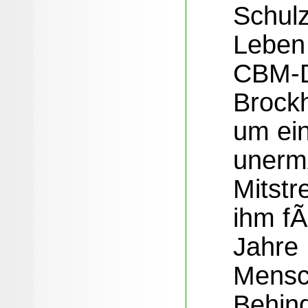
Schulz
Leben 
CBM-Di
Brockh
um ei
unerm
Mitstr
ihm f
Jahre 
Mensc
Behin