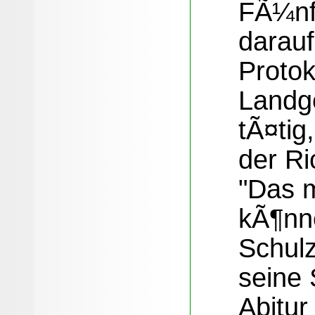
FÃ¼nf
darauf
Proto
Landge
tÃ¤tig
der Ri
"Das 
kÃ¶nne
Schul
seine 
Abitur