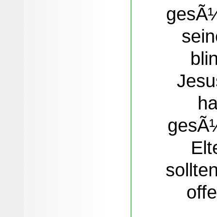
gesÃ¼
sein
bli
Jesu
ha
gesÃ¼
Elt
sollte
off