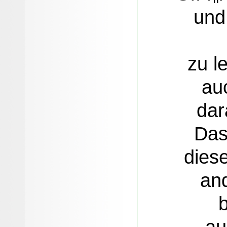
und
zu l
au
dar
Da
dies
an
au