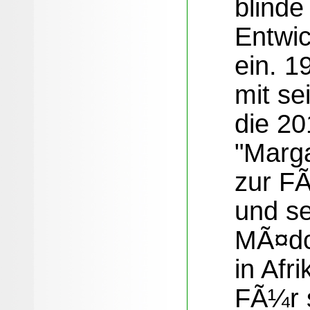
blinde
Entwi
ein. 1
mit se
die 20
"Marga
zur FÃ
und se
MÃ¤dc
in Afr
FÃ¼r s