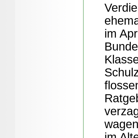
Verdie
ehema
im Apr
Bunde
Klasse
Schul
flosse
Ratgeb
verza
wagen
im Alt