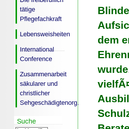
Blind
tätige
Pflegefachkraft
Aufsic
Lebensweisheiten
dem e
International
Ehren
Conference
wurde
Zusammenarbeit
vielfÃ
säkularer und
christlicher
Ausbi
Sehgeschädigtenorg.
Schulz
Suche
Berate