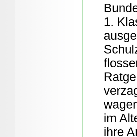
Bunde
1. Kl
ausge
Schul
flosse
Ratgeb
verza
wagen
im Alt
ihre 