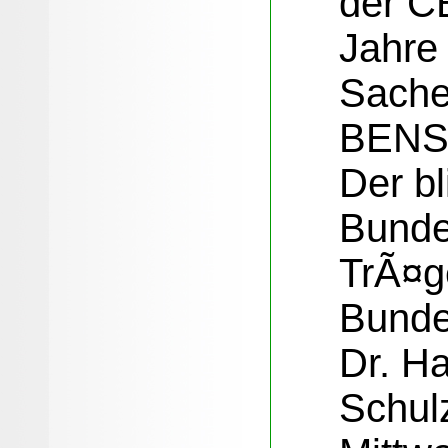
der C
Jahre
Sache
BENS
Der bl
Bunde
TrÃ¤g
Bunde
Dr. H
Schul