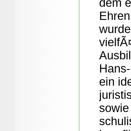
dem e
Ehren
wurde
vielfÃ
Ausbi
Hans-
ein id
jurist
sowie 
schul