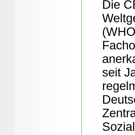
Die C
Weltg
(WHO
Facho
anerk
seit J
regel
Deuts
Zentra
Sozia