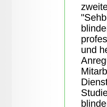
zweit
"Sehb
blind
profe
und he
Anreg
Mitarb
Diens
Studie
blind