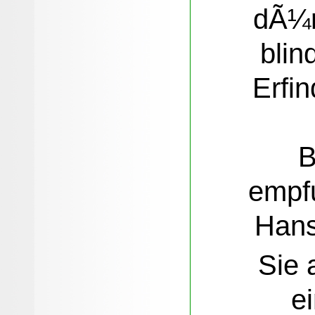
dÃ¼rf
blin
Erfi
B
empf
Hans
Sie 
e