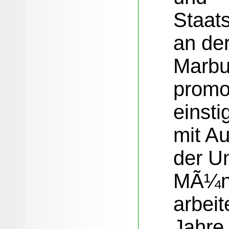
Staat
an der
Marbu
promo
einsti
mit A
der Un
MÃ¼ns
arbeit
Jahre