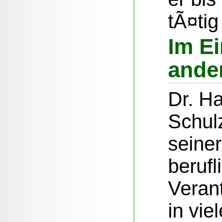
tÃ¤tig
Im E
ande
Dr. H
Schul
seine
berufl
Verant
in vi