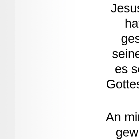
Jesu
ha
ge
sein
es s
Gotte
An mir
gew