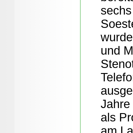
sechs
Soest
wurde
und Ma
Steno
Telefo
ausge
Jahre 
als Pr
am La