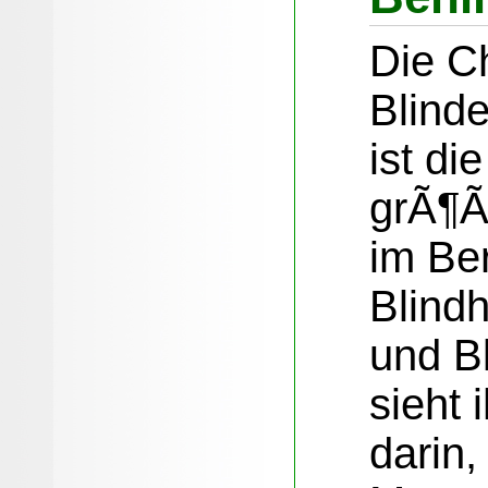
Die Ch
Blind
ist di
grÃ¶Ã
im Be
Blind
und B
sieht 
darin