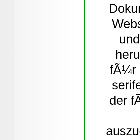
Doku
Webs
und
heru
fÃ¼r 
serif
der f
auszu