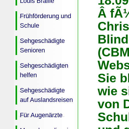
18.09
Louis Braille
Â fÃ¼
Frühförderung und
Chris
Schule
Blin
Sehgeschädigte
(CBM
Senioren
Webs
Sehgeschädigten
Sie b
helfen
wie s
Sehgeschädigte
auf Auslandsreisen
von D
Schul
Für Augenärzte