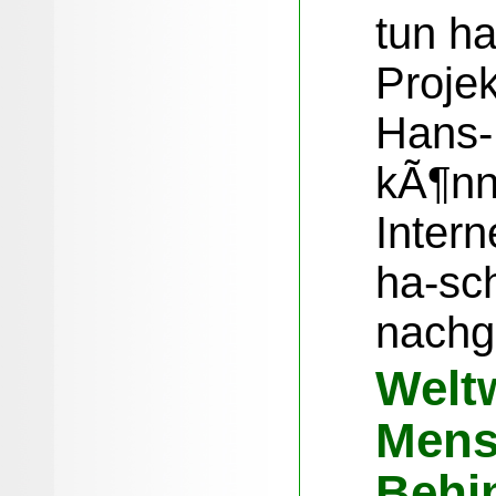
tun ha
Projek
Hans-
kÃ¶nn
Inter
ha-sc
nachg
Welt
Mens
Behi