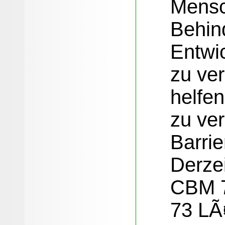
Mensc
Behin
Entwi
zu ver
helfe
zu ve
Barri
Derzei
CBM 7
73 LÃ