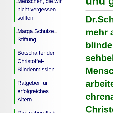
und g
Menschen, die wir
nicht vergessen
Dr.Sch
sollten
mehr a
Marga Schulze
Stiftung
blind
Botschafter der
sehbe
Christoffel-
Mensch
Blindenmission
arbeit
Ratgeber für
erfolgreiches
ehrena
Altern
Christ
Die freiberuflich