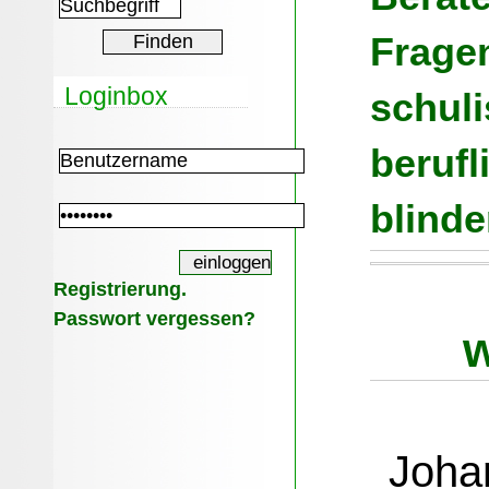
Fragen
Loginbox
schul
berufl
blind
Registrierung.
Passwort vergessen?
Joha