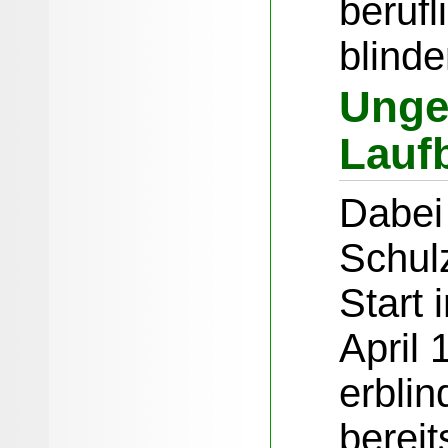
berufl
blind
Unge
Lauf
Dabei
Schul
Start 
April
erblin
bereit