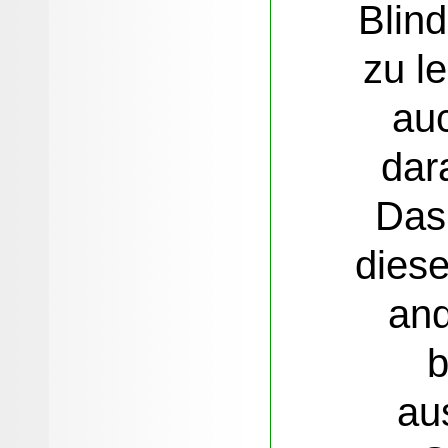
Blin
zu l
auc
dar
Das
dies
an
b
au