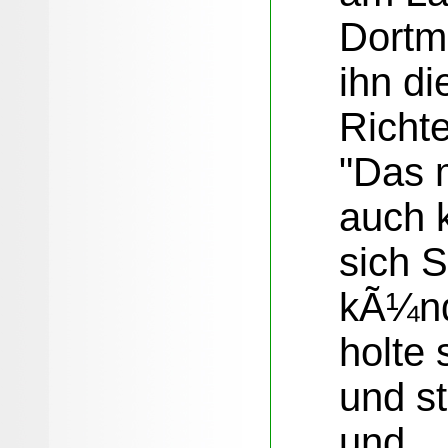
Dortm
ihn di
Richte
"Das 
auch 
sich S
kÃ¼ndi
holte 
und st
und