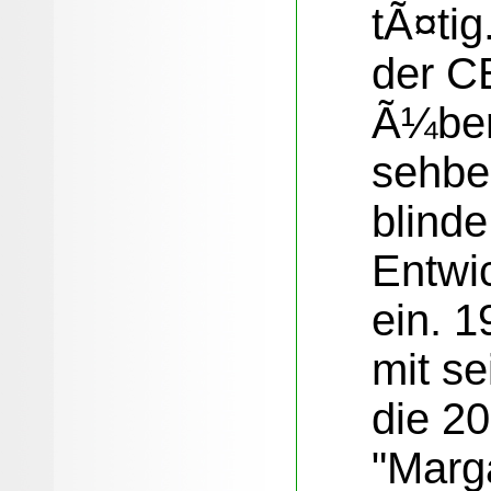
tÃ¤tig
der C
Ã¼ber
sehbe
blind
Entwi
ein. 
mit se
die 20
"Marg