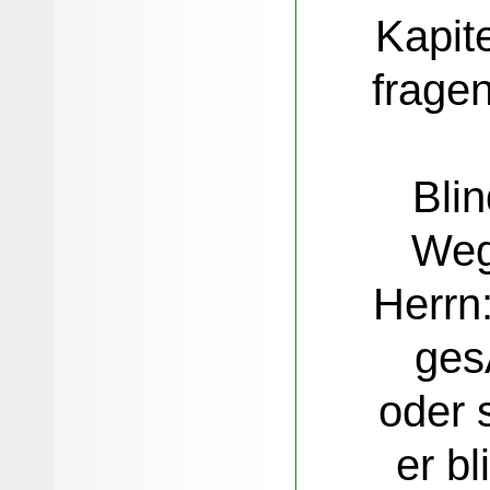
Kapite
frage
Bli
Weg
Herrn:
ges
oder 
er bl