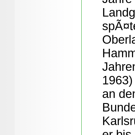
Landg
spÃ¤t
Oberl
Hamm.
Jahre
1963)
an de
Bunde
Karls
er bis