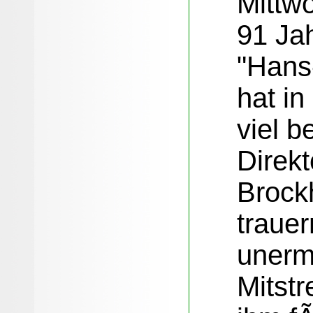
Mittwo
91 Jah
"Hans
hat i
viel 
Direkt
Brock
traue
unerm
Mitstr