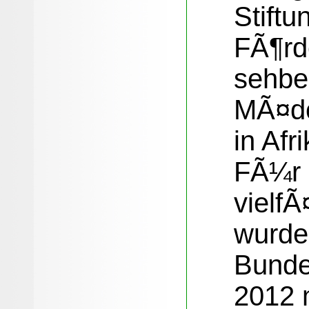
Stiftu
FÃ¶rd
sehbe
MÃ¤dc
in Afr
FÃ¼r 
vielfÃ
wurde
Bundes
2012 