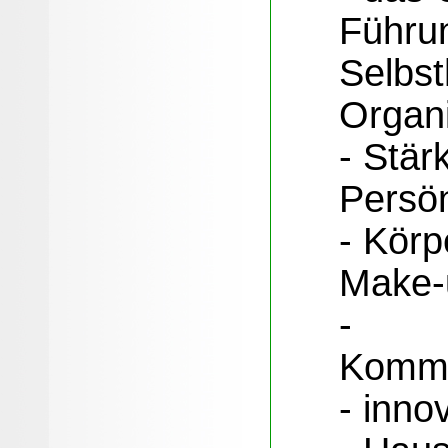
Führun
Selbst
Organi
- Stär
Persön
- Körp
Make-
-
Kommun
- inno