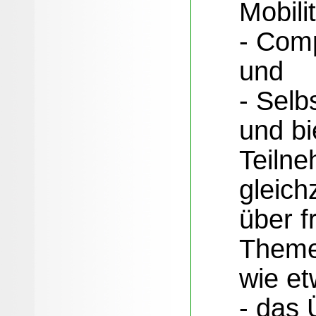
Mobilit
- Comp
und
- Selb
und bi
Teiln
gleich
über f
Theme
wie et
- das