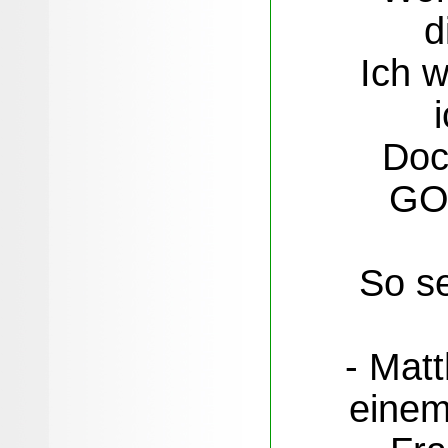
d
Ich w
Doc
GOT
So s
- Matt
einem