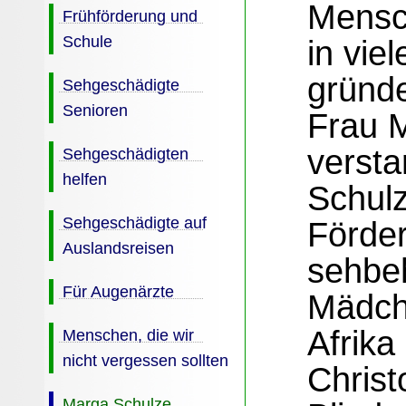
Mensc
Frühförderung und
Schule
in viel
gründe
Sehgeschädigte
Senioren
Frau 
versta
Sehgeschädigten
helfen
Schulz
Sehgeschädigte auf
Förder
Auslandsreisen
sehbeh
Für Augenärzte
Mädch
Afrika
Menschen, die wir
nicht vergessen sollten
Christo
Marga Schulze