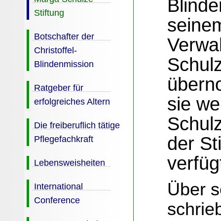
Blinde
Stiftung
seine
Botschafter der
Verwa
Christoffel-
Schulz
Blindenmission
übern
Ratgeber für
sie we
erfolgreiches Altern
Schulz
Die freiberuflich tätige
der St
Pflegefachkraft
verfüg
Lebensweisheiten
Über s
International
Conference
schrie