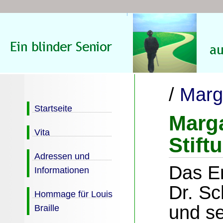
/
Marg
Startseite
Marg
Vita
Stift
Adressen und
Das E
Informationen
Dr. Sc
Hommage für Louis
und s
Braille