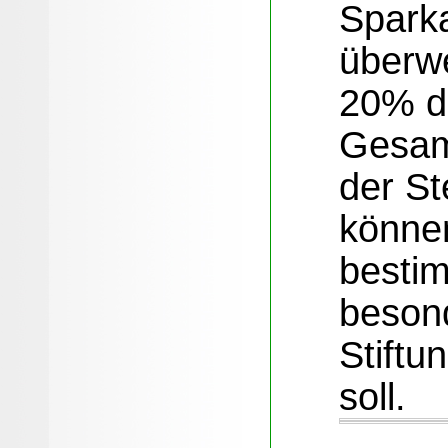
Spark
überwe
20% d
Gesam
der St
könne
besti
beson
Stiftu
soll.