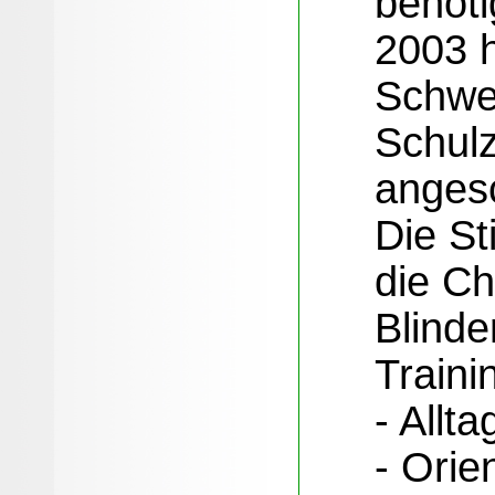
benöti
2003 h
Schwes
Schulz
anges
Die St
die Chr
Blinde
Traini
- Allta
- Orie