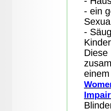
- Haus
- ein 
Sexua
- Säug
Kinder
Diese 
zusam
eine
Wome
Impai
Blinde