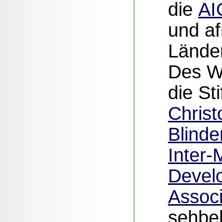
die
AI
und af
Länder
Des We
die St
Christo
Blinde
Inter-
Devel
Associ
sehbe