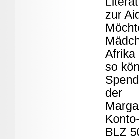
Literat
zur Ai
Möchte
Mädch
Afrika
so kön
Spend
der
Marga 
Konto-
BLZ 5