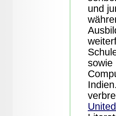
und j
währen
Ausbi
weiter
Schul
sowie 
Compu
Indien
verbre
United