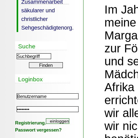
Zusammenarbeit
Im Ja
säkularer und
meine 
christlicher
Sehgeschädigtenorg.
Marga 
zur Fö
Suche
und se
Mädch
Loginbox
Afrika
erricht
wir al
wir ni
Registrierung.
Passwort vergessen?